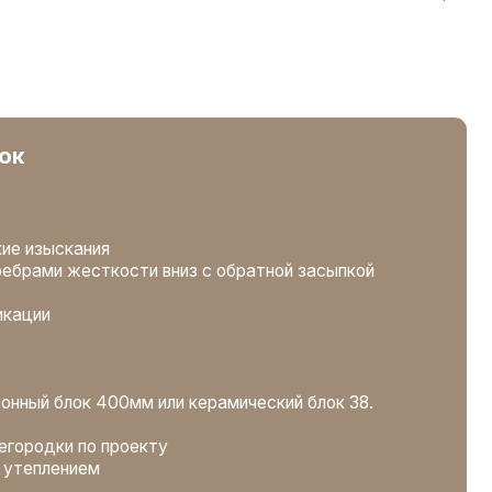
0мм или керамический блок 38.
роекту
доска. Влажность <16%
золяция Юматекс термо
 сухая строганная доска. Влажность
троганная. Влажность <16%