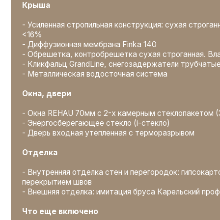
- Внешняя отделка: имитация бруса Карельский профиль 20
Что еще включено
- Полный пакет проектной документации
- Независимый технадзор
- Персональный менеджер и еженедельный фотоотчет
- Все транспортные расходы, организация быта бригад, вы
ЦЕНА: от 6.300.000
₽
Оставить заявку