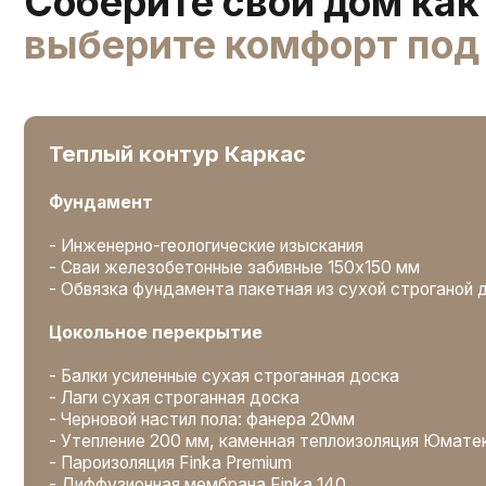
Цокольное перекрытие
- Балки усиленные сухая строганная доска
- Лаги сухая строганная доска
- Черновой настил пола: фанера 20мм
- Утепление 200 мм, каменная теплоизоляция Юматекс тер
- Пароизоляция Finka Premium
- Диффузионная мембрана Finka 140
- Защита от грызунов и насекомых: сетка оцинкованная под
перфорированный профиль под вентилируемый фасад
Стены
- Стойки и конструктивные элементы каркаса: сухая строга
- Утепление внешних стен: объемно-перекрестное утеплени
каменная теплоизоляция Юматекс термо
- Пароизоляция Finka Premium
- Диффузионная мембрана Finka 140
- Внутренние стены: шумоизоляция 150 мм, пароизоляция
Высота этажей
- Высота 1 этажа - 3,0 м.