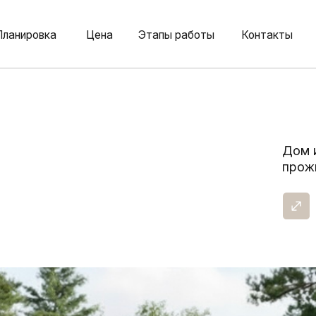
овка
Цена
Этапы работы
Контакты
Дом идеально по
проживания, так 
Площадь:
107,2 м²