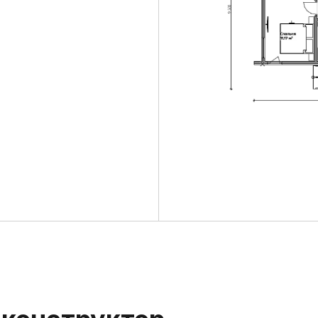
онструктор —
аш бюджет
Теплый контур Блок
Фундамент
- Инженерно-геологические изыскания
- Монолитная ж/б плита ребрами жестк
- Бетон В25 (М350)