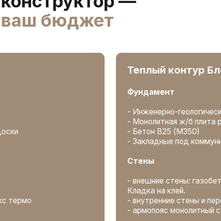
- Закладные под коммуникации
Стены
- внешние стены: газобетонный блок 40
Кладка на клей.
мо
- внутренние стены и перегородки по п
- армопояс монолитный с утеплением
 перекрытием и
Высота этажей
- Высота 1 этажа - 3,0 м
Чердачное перекрытие
нная доска
е 200 мм,
- Балки усиленные: сухая строганная 
- Утепление 200 мм, каменная теплои
- Пароизоляция Finka Premium
Крыша
- Усиленная стропильная конструкция:
<16%
- Диффузионная мембрана Finka 140
- Обрешетка, контробрешетка сухая с