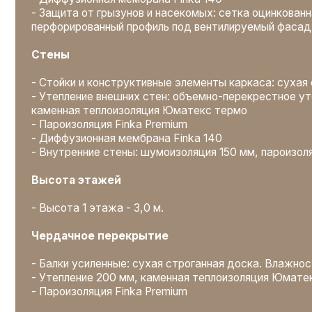
Чердачное перекрытие
- Балки усиленные: сухая строганная доска. Влажность <16
- Утепление 200 мм, каменная теплоизоляция Юматекс тер
- Пароизоляция Finka Premium
Крыша
- Усиленная стропильная конструкция: сухая строганная до
<16%
- Диффузионная мембрана Finka 140
- Обрешетка, контробрешетка сухая строганная. Влажност
- Кликфальц GrandLine, снегозадержатели трубчатые
- Металлическая водосточная система
Окна, двери
- Окна REHAU 70мм с 2-х камерным стеклопакетом (3 стекл
- Энергосберегающее стекло (i-стекло)
- Дверь входная утепленная с терморазрывом
Отделка
- Внутренняя отделка стен и перегородок: гипсокартон 9,5 м
перекрытием швов