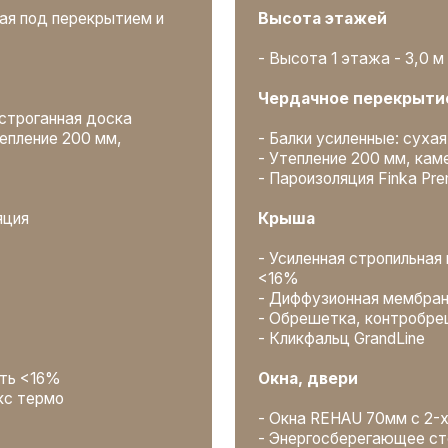
- Кликфальц GrandLine
%
Окна, двери
мо
- Окна REHAU 70мм с 2-х камерным сте
- Энергосберегающее стекло (i-стекло
- Дверь входная утепленная с термор
ска. Влажность
Что еще включено
- Полный пакет проектной документац
ь <16%
- Независимый технадзор
- Персональный менеджер и еженедел
- Все транспортные расходы, организа
а)
м в 2 слоя с