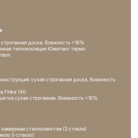
клопакетом (3 стекла)
)
азрывом
ии
ьный фотоотчет
ция быта бригад, вывоз мусора