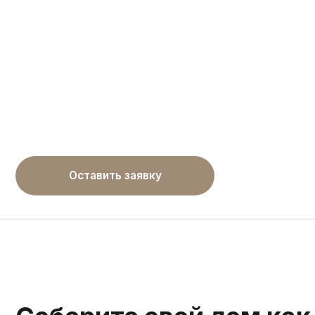
Оставить заявку
Соберите свой дом как к
выберите комфорт под в
Теплый контур Каркас
Фундамент
- Инженерно-геологические изыскания
- Сваи железобетонные забивные 150х150 мм
- Обвязка фундамента пакетная из сухой строганой доски