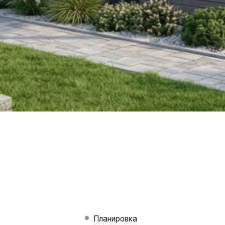
Планировка
уманно до сантиметра.
 в этом доме удобно все: