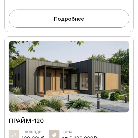
Этапы работы
5 шагов к дому, в который
хочется возвращаться
каждый день
1
2
1-2 дня
3-14 дней
Консультация +
Проектирование
подробный расчет
3
4
30-60 дней
7-15 дней
Инженерные
Строительство
коммуникации