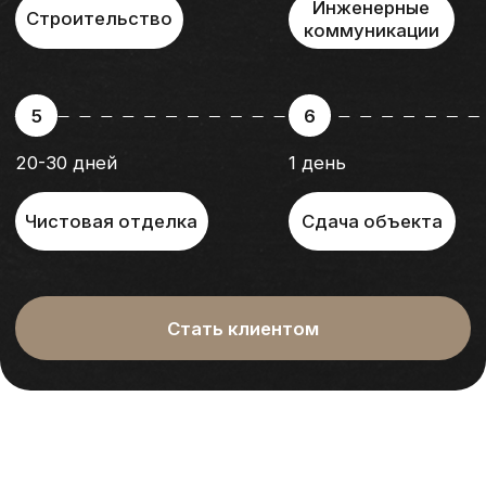
конфиденциальности
Получить расчёт
+7 995 152 10 68
info@daidom.ru
Почему мы
Технологии
Каталог проектов
Этапы работы
О нас