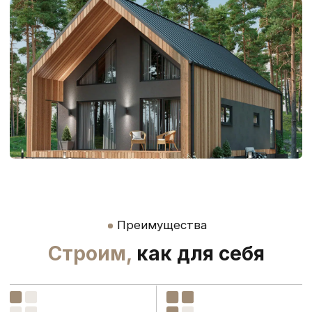
Преимущества
Строим,
как для себя
Укладываемся
Контролируем
в бюджет
качество
Работаем с семейной
Поэтапный контроль
и IT ипотекой.
технадзора.
Строим
Готовый дом –
точно в срок
заезжай и живи
Сроки закрепляем
Инженерные сети,