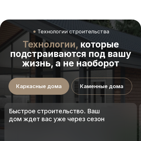
энергоэффективност
заселиться сразу после завершения работ.
Проекты
Стройтесь без
неожиданностей:
50+ проектов
разработанных
«под ключ»
Надёжность
Комфортная акус
и долговечность
и толстые стены
на десятилетия
Газоблок обеспечивает прочную
монолитную конструкцию.
Каменные стены со
Дом устойчив к нагрузкам и не
дома и защищают о
требует сложного обслуживания.
важный плюс для се
НЕО-144