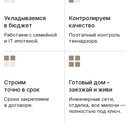
в договоре.
отделка, все мелочи —
полностью под ключ.
Технологии строительства
Технологии,
которые
подстраиваются под вашу
жизнь, а не наоборот
Каркасные дома
Каменные дома
Быстрое строительство. Ваш
Экономическая 
дом ждет вас уже через сезон
на каждом этапе
Выгодная конструкц
на фундаменте за с
Срок строительства «под ключ» 2–4
стен и на отоплени
месяца. Отсутствие усадки позволяет