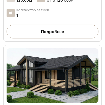
5
6
20-30 дней
1 день
Чистовая отделка
Сдача объекта
Стать клиентом
О нас
Каждый дом
начинается с истории
—
рассказываем свою
Мы строим не просто здания, а пространство
для жизни вашей семьи. Поэтому на первом
месте — ваше спокойствие и уверенность
в результате на долгие годы.