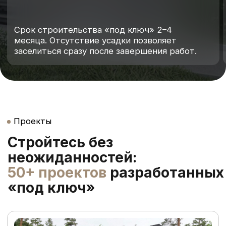
Площадь:
Цена:
144,0м²
от 7 400 000₽
Количество этажей
1
Подробнее
РИТМ-140
Площадь:
Цена:
140,63м²
от 7 400 000₽
Количество этажей
1