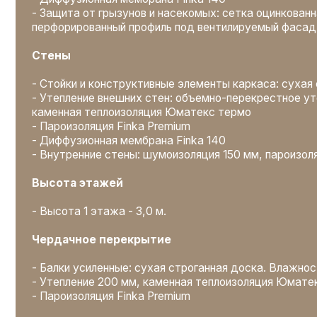
Чердачное перекрытие
- Балки усиленные: сухая строганная доска. Влажность <16
- Утепление 200 мм, каменная теплоизоляция Юматекс тер
- Пароизоляция Finka Premium
Крыша
- Усиленная стропильная конструкция: сухая строганная до
<16%
- Диффузионная мембрана Finka 140
- Обрешетка, контробрешетка сухая строганная. Влажност
- Металлочерепица GrandLine, снегозадержатели трубчаты
- Пластиковая водосточная система
Окна, двери
- Окна REHAU 70мм с 2-х камерным стеклопакетом (3 стекл
- Энергосберегающее стекло (i-стекло)
- Дверь входная утепленная с терморазрывом
Отделка
- Внутренняя отделка стен и перегородок: гипсокартон 9,5 м
перекрытием швов