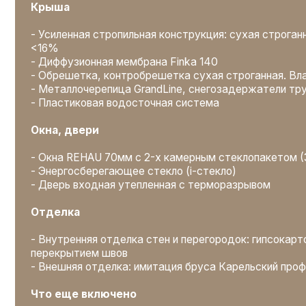
- Внешняя отделка: имитация бруса Карельский профиль 20
Что еще включено
- Полный пакет проектной документации
- Независимый технадзор
- Персональный менеджер и еженедельный фотоотчет
- Все транспортные расходы, организация быта бригад, вы
ЦЕНА: от 7.400.000
₽
Оставить заявку