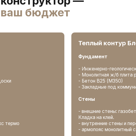
- Закладные под коммуникации
Стены
- внешние стены: газобетонный блок 40
Кладка на клей.
мо
- внутренние стены и перегородки по п
- армопояс монолитный с утеплением
 перекрытием и
Высота этажей
- Высота 1 этажа - 3,0 м
Чердачное перекрытие
нная доска
е 200 мм,
- Балки усиленные: сухая строганная 
- Утепление 200 мм, каменная теплои
- Пароизоляция Finka Premium
Крыша
- Усиленная стропильная конструкция:
<16%
- Диффузионная мембрана Finka 140
- Обрешетка, контробрешетка сухая с