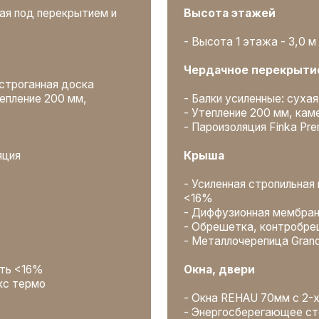
- Металлочерепица GrandLine
%
Окна, двери
мо
- Окна REHAU 70мм с 2-х камерным сте
- Энергосберегающее стекло (i-стекло
- Дверь входная утепленная с термор
ска. Влажность
Что еще включено
- Полный пакет проектной документац
ь <16%
- Независимый технадзор
е
- Персональный менеджер и еженедел
- Все транспортные расходы, организа
а)
м в 2 слоя с