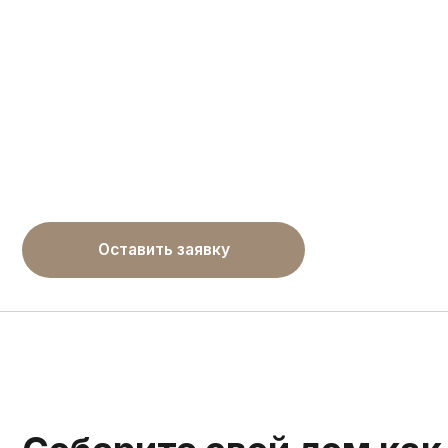
Оставить заявку
Соберите свой дом как к
выберите комфорт под в
Теплый контур Каркас
Фундамент
- Инженерно-геологические изыскания
- Сваи железобетонные забивные 150х150 мм
- Обвязка фундамента пакетная из сухой строганой доски