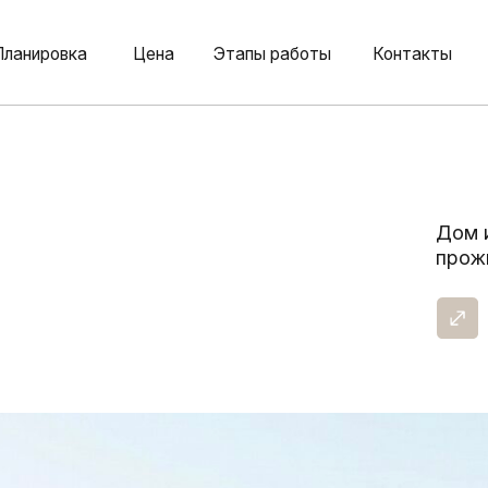
овка
Цена
Этапы работы
Контакты
Дом идеально по
проживания, так 
Площадь:
140,63 м²