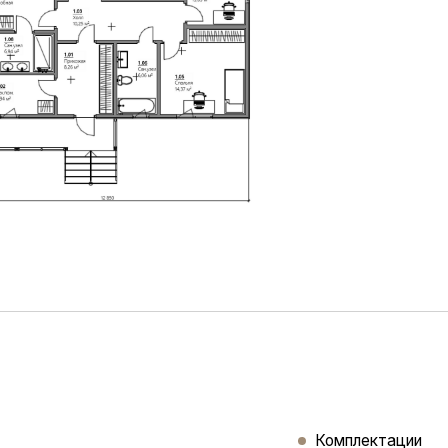
Комплектации
ости вниз с обратной засыпкой