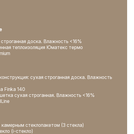
клопакетом (3 стекла)
)
азрывом
ии
ьный фотоотчет
ция быта бригад, вывоз мусора