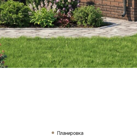
Планировка
уманно до сантиметра.
 в этом доме удобно все: