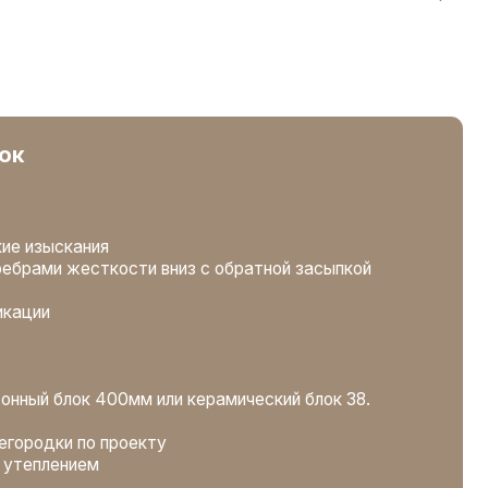
0мм или керамический блок 38.
роекту
доска. Влажность <16%
золяция Юматекс термо
 сухая строганная доска. Влажность
троганная. Влажность <16%