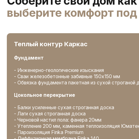
Цокольное перекрытие
- Балки усиленные сухая строганная доска
- Лаги сухая строганная доска
- Черновой настил пола: фанера 20мм
- Утепление 200 мм, каменная теплоизоляция Юматекс тер
- Пароизоляция Finka Premium
- Диффузионная мембрана Finka 140
- Защита от грызунов и насекомых: сетка оцинкованная под
перфорированный профиль под вентилируемый фасад
Стены
- Стойки и конструктивные элементы каркаса: сухая строга
- Утепление внешних стен: объемно-перекрестное утеплени
каменная теплоизоляция Юматекс термо
- Пароизоляция Finka Premium
- Диффузионная мембрана Finka 140
- Внутренние стены: шумоизоляция 150 мм, пароизоляция
Высота этажей
- Высота 1 этажа - 3,0 м.