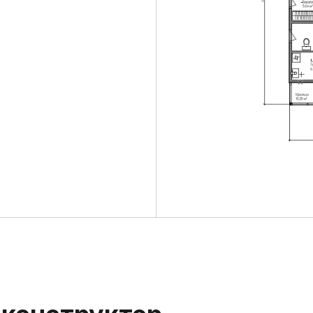
онструктор —
аш бюджет
Теплый контур Блок
Фундамент
- Инженерно-геологические изыскания
- Монолитная ж/б плита ребрами жестк
- Бетон В25 (М350)