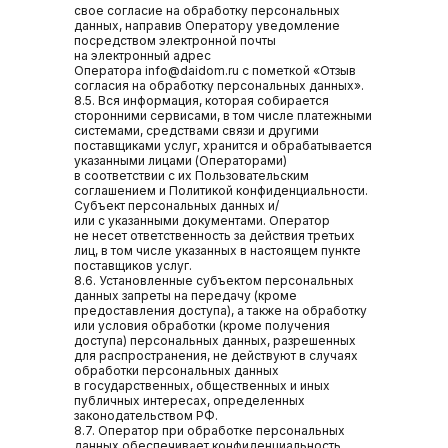
свое согласие на обработку персональных
данных, направив Оператору уведомление
Разработка сайта
посредством электронной почты
Политика конфиденциальности
на электронный адрес
Оператора info@daidom.ru с пометкой «Отзыв
согласия на обработку персональных данных».
8.5. Вся информация, которая собирается
сторонними сервисами, в том числе платежными
системами, средствами связи и другими
поставщиками услуг, хранится и обрабатывается
указанными лицами (Операторами)
в соответствии с их Пользовательским
соглашением и Политикой конфиденциальности.
Субъект персональных данных и/
или с указанными документами. Оператор
не несет ответственность за действия третьих
лиц, в том числе указанных в настоящем пункте
поставщиков услуг.
8.6. Установленные субъектом персональных
данных запреты на передачу (кроме
предоставления доступа), а также на обработку
или условия обработки (кроме получения
доступа) персональных данных, разрешенных
для распространения, не действуют в случаях
обработки персональных данных
в государственных, общественных и иных
публичных интересах, определенных
законодательством РФ.
8.7. Оператор при обработке персональных
данных обеспечивает конфиденциальность