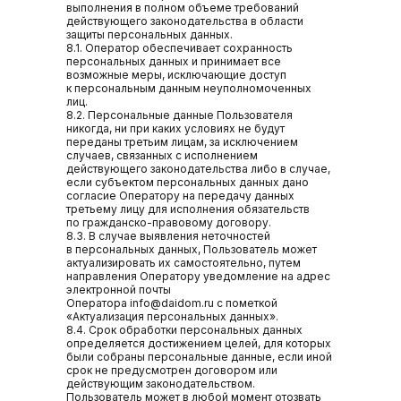
выполнения в полном объеме требований
действующего законодательства в области
защиты персональных данных.
8.1. Оператор обеспечивает сохранность
персональных данных и принимает все
возможные меры, исключающие доступ
к персональным данным неуполномоченных
лиц.
8.2. Персональные данные Пользователя
никогда, ни при каких условиях не будут
переданы третьим лицам, за исключением
случаев, связанных с исполнением
действующего законодательства либо в случае,
если субъектом персональных данных дано
согласие Оператору на передачу данных
третьему лицу для исполнения обязательств
+7 995 152 10 68
по гражданско-правовому договору.
8.3. В случае выявления неточностей
info@daidom.ru
в персональных данных, Пользователь может
актуализировать их самостоятельно, путем
направления Оператору уведомление на адрес
электронной почты
Оператора info@daidom.ru с пометкой
«Актуализация персональных данных».
8.4. Срок обработки персональных данных
определяется достижением целей, для которых
Адрес
были собраны персональные данные, если иной
Москва, Партийный
срок не предусмотрен договором или
пер., 1, корп. 57, стр. 3
действующим законодательством.
Пользователь может в любой момент отозвать